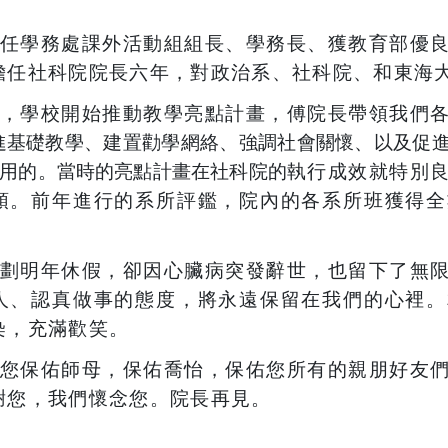
。
任學務處課外活動組組長、學務長、獲教育部優
擔任社科院院長六年，對政治系、社科院、和東海
，學校開始推動教學亮點計畫，傅院長帶領我們
進基礎教學、建置勸學網絡、強調社會關懷、以及促
用的。當時的亮點計畫在社科院的
執行成效就特別
頭。前年進行的系所評鑑，院內的各系所班獲得全
劃明年休假，卻因心臟病突發辭世，也留下了無
人、認真做事的態度，將永遠保留在我們的心裡。
染，充滿歡笑。
您保佑師母，保佑喬怡，保佑您所有的親朋好友
謝您，我們懷念您。院長再見。