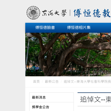
傅恒德臉書
傅恒德相片集
首頁
最新公告
追悼文--東海大學社會科學院
最新消息
追悼文-
獎學金公告