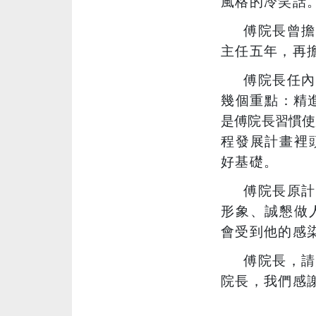
風格的冷笑話
傅院長曾擔
主任五年，再
傅院長任內
幾個重點：
精
是傅院長習慣使
程發展計畫裡
好基礎。
傅院長原計
形象、誠懇做
會受到他的感
傅院長，請
院長，我們感