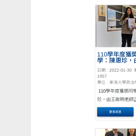
110學年度獲
學：陳惠珍，
明老師正式授
日期 : 2022-01-30
1957
單位 : 東海大學政
110學年度獲奬同
珍，由王啟明老師
奬。
更多訊息