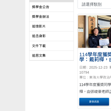
獎學金公告
獎學金辦法
追憶影片
追念身影
文件下載
114學年度獲
追思文集
學：戴莉樺，
豪老師正式授
日期 : 2025-12-23
10794
單位 : 東海大學政
114學年度獲奬同
樺，由張峻豪老師
奬。
更多訊息