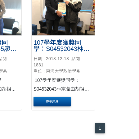
奬同
107學年度獲奬同
35廖柔
學：S04532043林家
師正式
葦由胡祖慶老師正式
點閱 :
日期 : 2018-12-18
點閱 :
授奬
1831
治學系
單位 : 東海大學政治學系
學：
107學年度獲奬同學：
瑄由胡祖慶
S04532043林家葦由胡祖慶
老師正式授奬
更多訊息
1