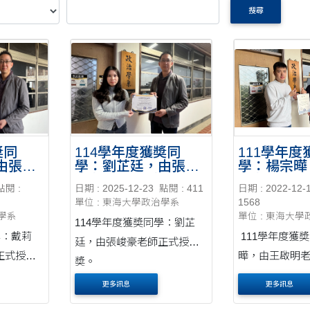
搜尋
奬同
114學年度獲奬同
111學年度
由張峻
學：劉芷廷，由張峻
學：楊宗曄
奬。
豪老師正式授奬。
明老師正式
點閱 :
日期 : 2025-12-23
點閱 : 411
日期 : 2022-12-
單位 : 東海大學政治學系
1568
治學系
單位 : 東海大
114學年度獲奬同學：劉芷
學：戴莉
111學年度獲
廷，由張峻豪老師正式授
正式授
曄，由王啟明
奬。
奬。
更多訊息
更多訊息