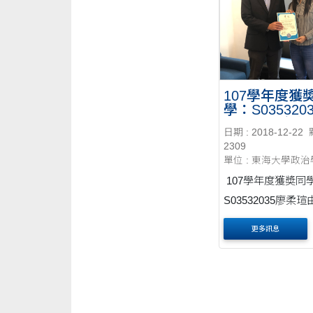
107學年度獲
學：S035320
瑄由胡祖慶老
日期 : 2018-12-22
授奬
2309
單位 : 東海大學政
107學年度獲奬同
S03532035廖柔
老師正式授奬
更多訊息