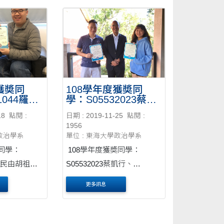
獲奬同
108學年度獲奬同
1044羅頌
學：S05532023蔡凱
老師正式
行、S05532024呂研
18
點閱 :
日期 : 2019-11-25
點閱 :
瑢
1956
學政治學系
單位 : 東海大學政治學系
奬同學：
108學年度獲奬同學：
羅頌民由胡祖慶
S05532023蔡凱行、
S05532024呂研瑢由胡祖慶
更多訊息
老師正式授奬