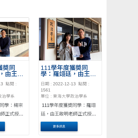
獲奬同
111學年度獲奬同
，由王啟
學：羅翊廷，由王啟
授奬。
明老師正式授奬。
13
點閱 :
日期 : 2022-12-13
點閱 :
1561
學政治學系
單位 : 東海大學政治學系
奬同學：楊宗
111學年度獲奬同學：羅翊
老師正式授
廷，由王啟明老師正式授
奬。
更多訊息