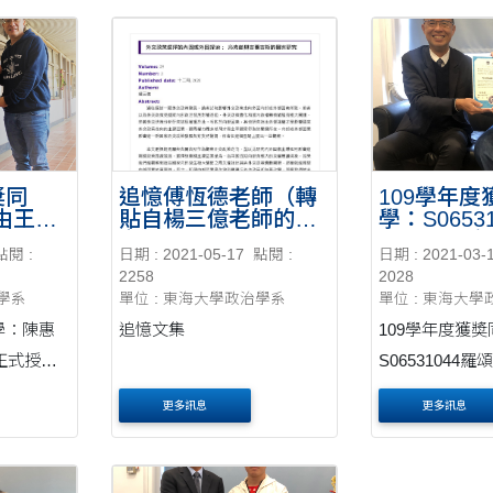
奬同
追憶傅恆德老師（轉
109學年度
由王啟
貼自楊三億老師的臉
學：S0653
奬。
書）
民由胡祖慶
點閱 :
日期 : 2021-05-17
點閱 :
日期 : 2021-03-
授奬
2258
2028
治學系
單位 : 東海大學政治學系
單位 : 東海大
學：陳惠
追憶文集
109學年度獲
正式授
S06531044
老師正式授奬
更多訊息
更多訊息