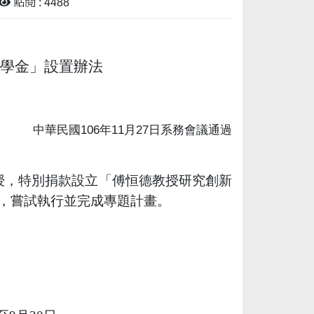
點閱 : 4488
學金」設置辦法
106
11
27
中華民國
年
月
日系務會議通過
授，特別捐款設立「傅恒德教授研究創新
，嘗試執行並完成專題計畫。
。