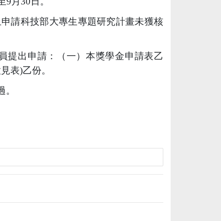
至
9
月
30
日。
且申請科技部大專生專題研究計畫未獲核
員提出申請：（一）本獎學金申請表乙
意見表
)
乙份。
過。