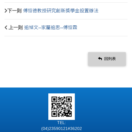
下一則
傅恒德教授研究創新獎學金設置辦法
上一則
追悼文--家屬追思--傅恒霖
回列表
TEL:
(04)23590121#36202